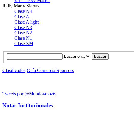
KT - 110cc Master
Rally Mar y Sierras
Clase N4
Clase A
Clase A light
Clase N3
Clase N2
Clase N1
Clase ZM
Buscar
Clasificados
Guía Comercial
Sponsors
Tweets por @Mundoveloztv
Notas Institucionales