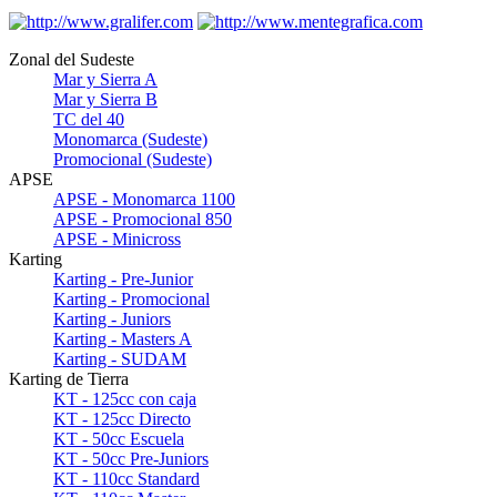
Zonal del Sudeste
Mar y Sierra A
Mar y Sierra B
TC del 40
Monomarca (Sudeste)
Promocional (Sudeste)
APSE
APSE - Monomarca 1100
APSE - Promocional 850
APSE - Minicross
Karting
Karting - Pre-Junior
Karting - Promocional
Karting - Juniors
Karting - Masters A
Karting - SUDAM
Karting de Tierra
KT - 125cc con caja
KT - 125cc Directo
KT - 50cc Escuela
KT - 50cc Pre-Juniors
KT - 110cc Standard