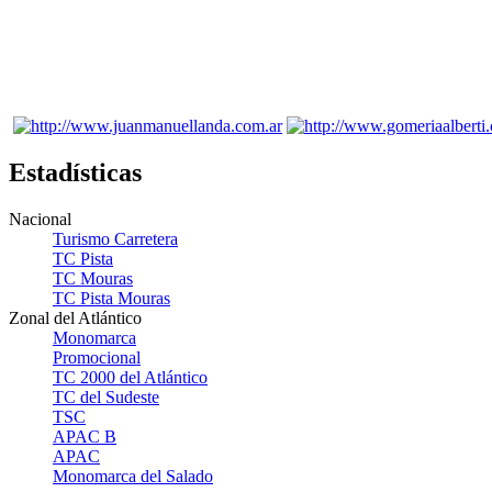
Estadísticas
Nacional
Turismo Carretera
TC Pista
TC Mouras
TC Pista Mouras
Zonal del Atlántico
Monomarca
Promocional
TC 2000 del Atlántico
TC del Sudeste
TSC
APAC B
APAC
Monomarca del Salado