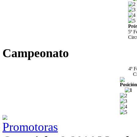
Pró
5º F
Circ
Campeonato
4º F
Ci