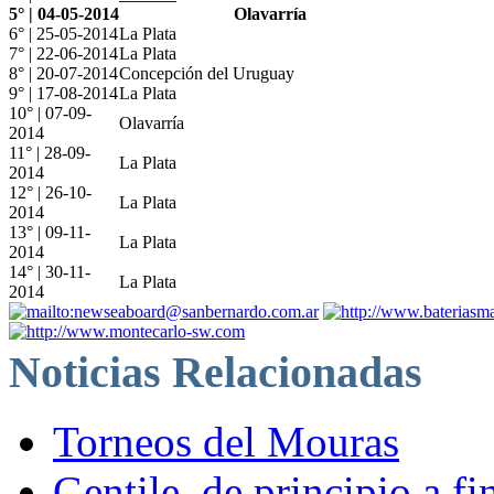
5° | 04-05-2014
Olavarría
6° | 25-05-2014
La Plata
7° | 22-06-2014
La Plata
8° | 20-07-2014
Concepción del Uruguay
9° | 17-08-2014
La Plata
10° | 07-09-
Olavarría
2014
11° | 28-09-
La Plata
2014
12° | 26-10-
La Plata
2014
13° | 09-11-
La Plata
2014
14° | 30-11-
La Plata
2014
Noticias Relacionadas
Torneos del Mouras
Gentile, de principio a fi