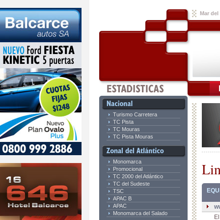
Mar del 
Turismo Carretera
TC Pista
TC Mouras
TC Pista Mouras
Monomarca
Li
Promocional
TC 2000 del Atlántico
TC del Sudeste
EQU
TSC
APAC B
APAC
w
Monomarca del Salado
El