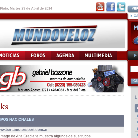
Plata, Martes 29 de Abril de 2014
VER
Ed
Cl
L
nks
IPOS NACIONALES
ww.bertamotorsport.com.ar
 mago de Alta Gracia te muestra algunos de sus trucos.