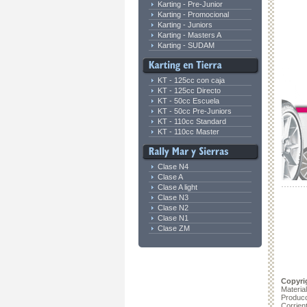
Karting - Pre-Junior
Karting - Promocional
Karting - Juniors
Karting - Masters A
Karting - SUDAM
KT - 125cc con caja
KT - 125cc Directo
KT - 50cc Escuela
KT - 50cc Pre-Juniors
KT - 110cc Standard
KT - 110cc Master
Clase N4
Clase A
Clase A light
Clase N3
Clase N2
Clase N1
Clase ZM
Copyri
Materia
Produc
Corrien