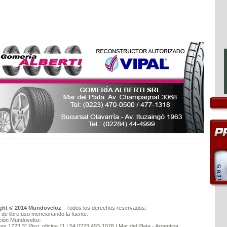
ght © 2014 Mundoveloz
- Todos los derechos reservados.
l de libre uso mencionando la fuente.
ción Mundoveloz:
tes 1723 3° Piso, oficina 11 | 54 0223 493-1076 | Mar del Plata - Argentina