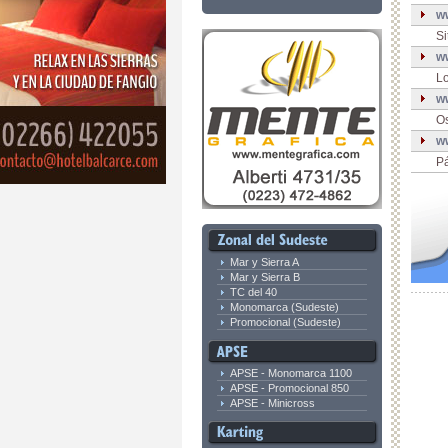
w
Si
w
Lo
w
Os
w
Pá
Mar y Sierra A
Mar y Sierra B
TC del 40
Monomarca (Sudeste)
Promocional (Sudeste)
APSE - Monomarca 1100
APSE - Promocional 850
APSE - Minicross